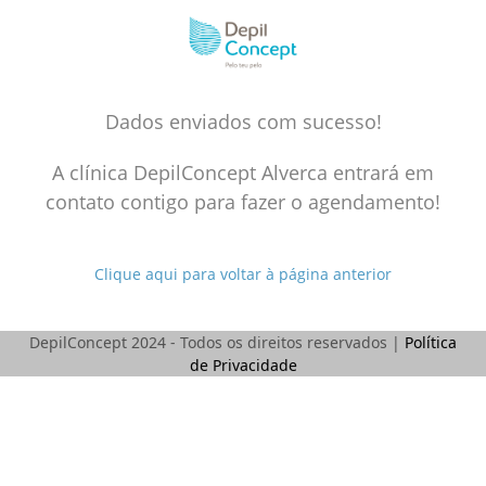
Skip
to
content
Dados enviados com sucesso!
A clínica DepilConcept Alverca entrará em
contato contigo para fazer o agendamento!
Clique aqui para voltar à página anterior
DepilConcept 2024 - Todos os direitos reservados |
Política
de Privacidade