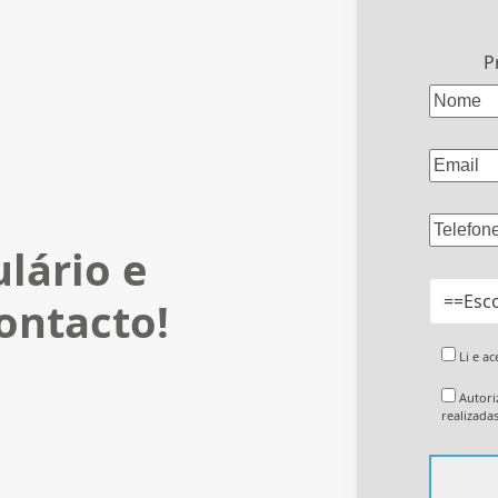
P
lário e
ontacto!
Li e a
Autori
realizada