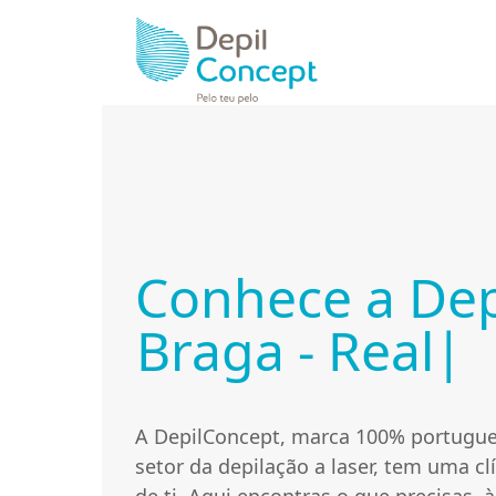
Skip
to
content
Conhece a Dep
B
Braga - Real
|
r
a
A DepilConcept, marca 100% portugue
setor da depilação a laser, tem uma c