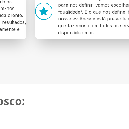
ada às
para nos definir, vamos escolhe
tem-nos
“qualidade”. É o que nos define, 
da cliente.
nossa essência e está presente
 resultados,
que fazemos e em todos os serv
damente e
disponibilizamos.
osco: