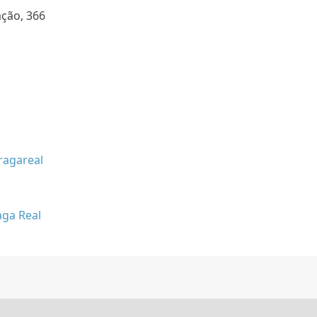
ção, 366
ragareal
aga Real