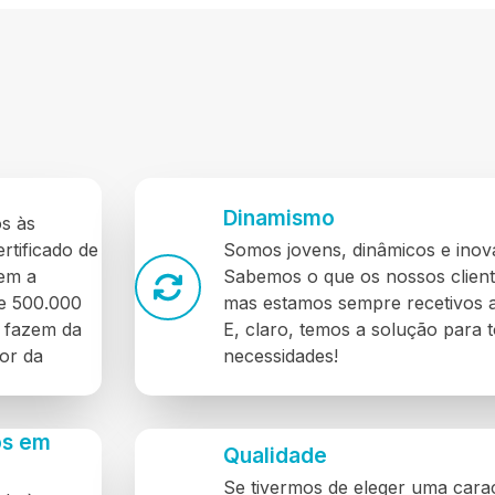
Dinamismo
os às
ertificado de
Somos jovens, dinâmicos e inov
tem a
Sabemos o que os nossos clien
de 500.000
mas estamos sempre recetivos a
e fazem da
E, claro, temos a solução para 
or da
necessidades!
os em
Qualidade
Se tivermos de eleger uma carac