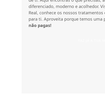
g
de ti. Aqui encontras o que precisas,
diferenciado, moderno e acolhedor. Vi
a
Real, conhece os nossos tratamentos 
para ti. Aproveita porque temos uma p
-
não pagas!
R
FAZ JÁ A TUA
e
a
l