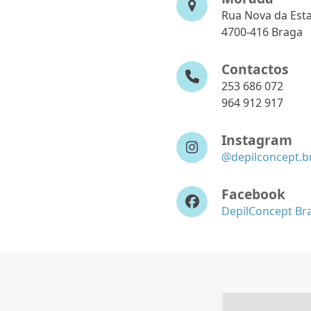
Rua Nova da Esta
4700-416 Braga
Contactos
253 686 072
964 912 917
Instagram
@depilconcept.b
Facebook
DepilConcept Br