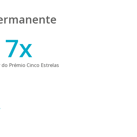
permanente
7
7
x
 do Prémio Cinco Estrelas