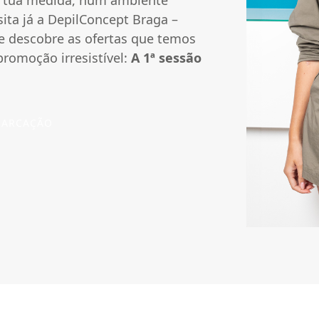
 à tua medida, num ambiente
sita já a DepilConcept Braga –
e descobre as ofertas que temos
romoção irresistível:
A 1ª sessão
 MARCAÇÃO