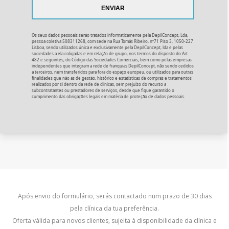
Os seus dados pessoais serão tratados informaticamente pela DepilConcept, Lda,
pessoa coletiva 508311268, com sede na Rua Tomás Ribeiro, nº71 Piso 3, 1050-227
Lisboa, sendo utilizados única e exclusivamente pela DepilConcept, lda e pelas
sociedades a ela coligadas e em relação de grupo, nos termos do disposto do Art.
482 e seguintes, do Código das Sociedades Comerciais, bem como pelas empresas
independentes que integram a rede de franquias DepilConcept, não sendo cedidos
a terceiros, nem transferidos para fora do espaço europeu, ou utilizados para outras
finalidades que não as de gestão, histórico e estatísticas de compras e tratamentos
realizados por si dentro da rede de clínicas, sem prejuízo do recurso a
subcontratantes ou prestadores de serviços, desde que fique garantido o
cumprimento das obrigações legais em matéria de proteção de dados pessoais.
Após envio do formulário, serás contactado num prazo de 30 dias
pela clínica da tua preferência.
Oferta válida para novos clientes, sujeita à disponibilidade da clínica e