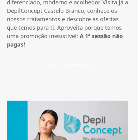
o
diferenciado, moderno e acolhedor. Visita já a
DepilConcept Castelo Branco, conhece os
B
nossos tratamentos e descobre as ofertas
r
que temos para ti. Aproveita porque temos
a
uma promoção irresistível:
A 1ª sessão não
pagas!
n
c
FAZ JÁ A TUA MARCAÇÃO
o