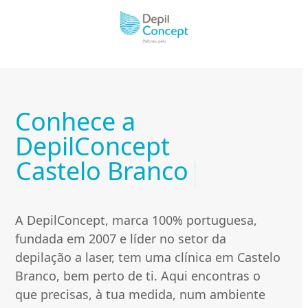
Skip
to
content
Conhece a
DepilConcept
C
Castelo Branco
|
a
s
A DepilConcept, marca 100% portuguesa,
t
fundada em 2007 e líder no setor da
depilação a laser, tem uma clínica em Castelo
e
Branco, bem perto de ti. Aqui encontras o
l
que precisas, à tua medida, num ambiente