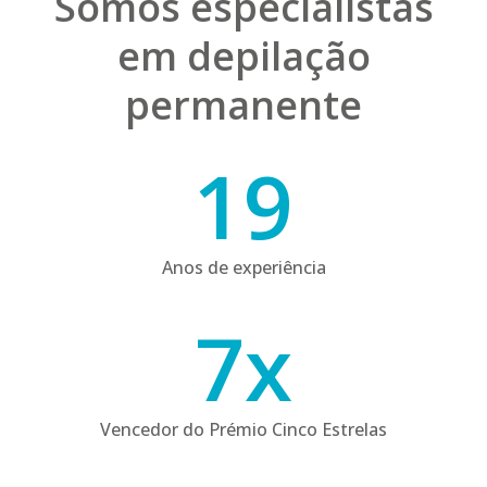
Somos especialistas
em depilação
permanente
19
19
Anos de experiência
7
7
x
Vencedor do Prémio Cinco Estrelas