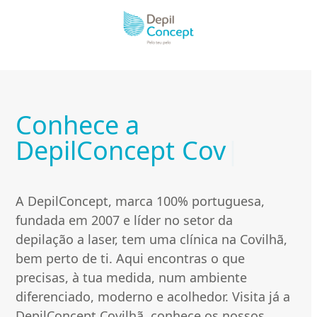
Skip
to
content
Conhece a
C
DepilConcept
|
o
v
A DepilConcept, marca 100% portuguesa,
i
fundada em 2007 e líder no setor da
depilação a laser, tem uma clínica na Covilhã,
l
bem perto de ti. Aqui encontras o que
h
precisas, à tua medida, num ambiente
ã
diferenciado, moderno e acolhedor. Visita já a
DepilConcept Covilhã, conhece os nossos