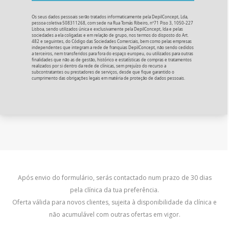
Os seus dados pessoais serão tratados informaticamente pela DepilConcept, Lda,
pessoa coletiva 508311268, com sede na Rua Tomás Ribeiro, nº71 Piso 3, 1050-227
Lisboa, sendo utilizados única e exclusivamente pela DepilConcept, lda e pelas
sociedades a ela coligadas e em relação de grupo, nos termos do disposto do Art.
482 e seguintes, do Código das Sociedades Comerciais, bem como pelas empresas
independentes que integram a rede de franquias DepilConcept, não sendo cedidos
a terceiros, nem transferidos para fora do espaço europeu, ou utilizados para outras
finalidades que não as de gestão, histórico e estatísticas de compras e tratamentos
realizados por si dentro da rede de clínicas, sem prejuízo do recurso a
subcontratantes ou prestadores de serviços, desde que fique garantido o
cumprimento das obrigações legais em matéria de proteção de dados pessoais.
Após envio do formulário, serás contactado num prazo de 30 dias
pela clínica da tua preferência.
Oferta válida para novos clientes, sujeita à disponibilidade da clínica e
não acumulável com outras ofertas em vigor
.