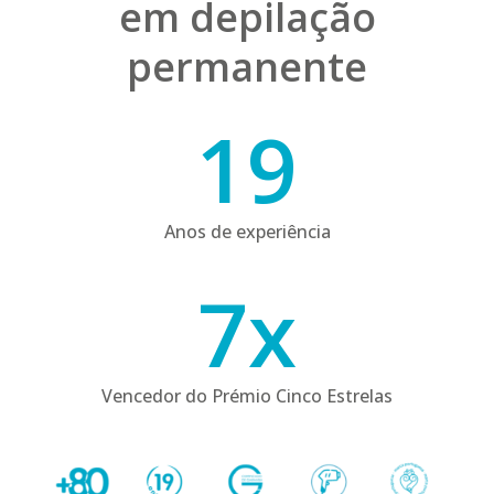
em depilação
permanente
19
19
Anos de experiência
7
7
x
Vencedor do Prémio Cinco Estrelas