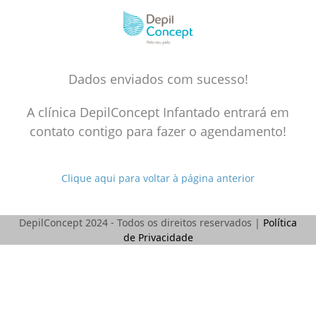
Skip
to
content
Dados enviados com sucesso!
A clínica DepilConcept Infantado entrará em
contato contigo para fazer o agendamento!
Clique aqui para voltar à página anterior
DepilConcept 2024 - Todos os direitos reservados |
Política
de Privacidade