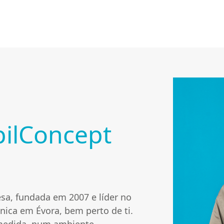
É
ilConcept
|
v
o
sa, fundada em 2007 e líder no
ínica em Évora, bem perto de ti.
r
 medida, num ambiente