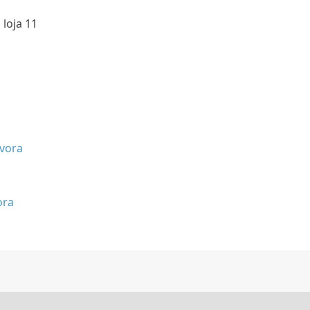
 loja 11
vora
ora