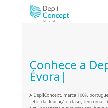
Skip
to
content
Conhece a Dep
A DepilConcept, marca 100% portugue
setor da depilação a laser, tem uma cl
Aqui encontras o que precisas, à tua