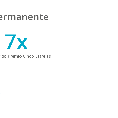
permanente
7
7
x
 do Prémio Cinco Estrelas