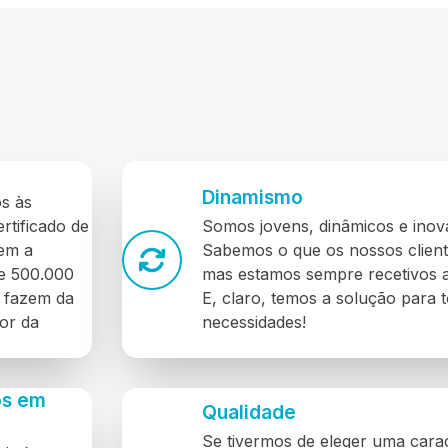
Dinamismo
os às
ertificado de
Somos jovens, dinâmicos e inov
tem a
Sabemos o que os nossos clien
de 500.000
mas estamos sempre recetivos a
e fazem da
E, claro, temos a solução para 
or da
necessidades!
os em
Qualidade
Se tivermos de eleger uma carac