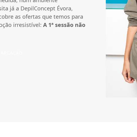
ita já a DepilConcept Évora,
a
cobre as ofertas que temos para
ção irresistível:
A 1ª sessão não
 MARCAÇÃO