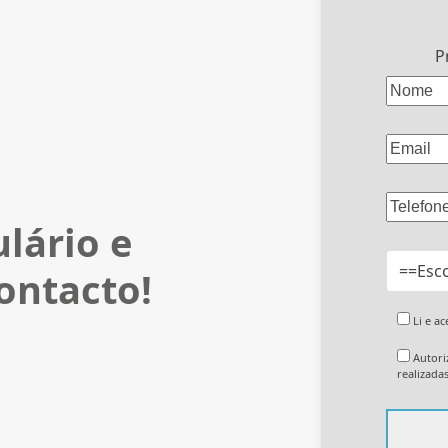
P
lário e
ontacto!
Li e a
Autori
realizada