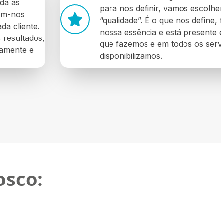
ada às
para nos definir, vamos escolhe
tem-nos
“qualidade”. É o que nos define, 
da cliente.
nossa essência e está presente
 resultados,
que fazemos e em todos os serv
damente e
disponibilizamos.
osco: