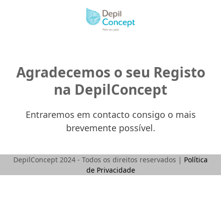
Skip
to
content
Agradecemos o seu Registo
na DepilConcept
Entraremos em contacto consigo o mais
brevemente possível.
DepilConcept 2024 - Todos os direitos reservados |
Política
de Privacidade