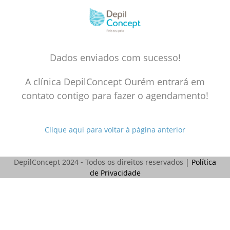
Skip
to
content
Dados enviados com sucesso!
A clínica DepilConcept Ourém entrará em
contato contigo para fazer o agendamento!
Clique aqui para voltar à página anterior
DepilConcept 2024 - Todos os direitos reservados |
Política
de Privacidade