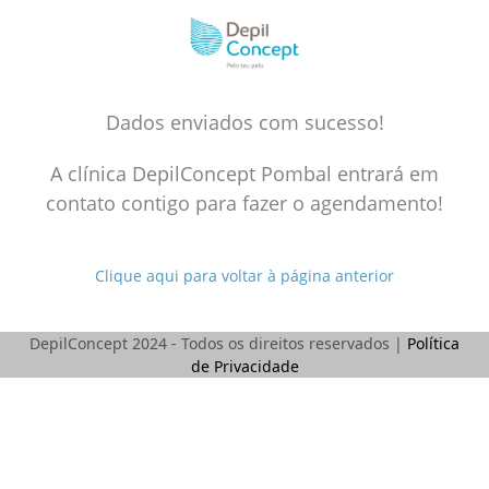
Skip
to
content
Dados enviados com sucesso!
A clínica DepilConcept Pombal entrará em
contato contigo para fazer o agendamento!
Clique aqui para voltar à página anterior
DepilConcept 2024 - Todos os direitos reservados |
Política
de Privacidade